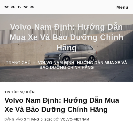
Bỏ
Menu
qua
nội
Volvo Nam Định: Hướng Dẫn
dung
Mua Xe Và Bảo Dưỡng Chính
Hãng
TRANG CHỦ
»
VOLVO NAM ĐỊNH: HƯỚNG DẪN MUA XE VÀ
BẢO DƯỠNG CHÍNH HÃNG
TIN TỨC SỰ KIỆN
Volvo Nam Định: Hướng Dẫn Mua
Xe Và Bảo Dưỡng Chính Hãng
ĐĂNG VÀO
3 THÁNG 5, 2026
BỞI
VOLVO-VIETNAM