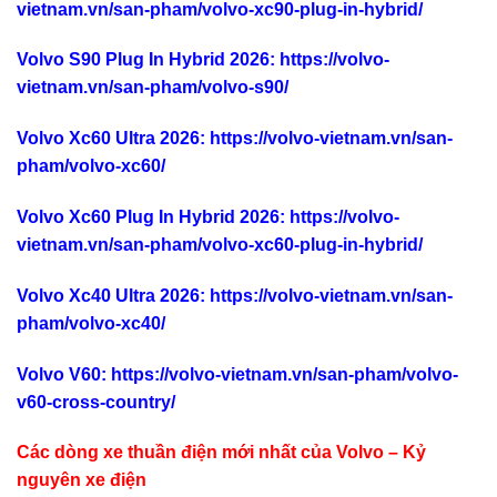
vietnam.vn/san-pham/volvo-xc90-plug-in-hybrid/
Volvo S90 Plug In Hybrid 2026
:
https://volvo-
vietnam.vn/san-pham/volvo-s90/
Volvo Xc60 Ultra 2026
:
https://volvo-vietnam.vn/san-
pham/volvo-xc60/
Volvo Xc60 Plug In Hybrid 2026
:
https://volvo-
vietnam.vn/san-pham/volvo-xc60-plug-in-hybrid/
Volvo Xc40 Ultra 2026
:
https://volvo-vietnam.vn/san-
pham/volvo-xc40/
Volvo V60
:
https://volvo-vietnam.vn/san-pham/volvo-
v60-cross-country/
Các dòng xe thuần điện mới nhất của Volvo – Kỷ
nguyên xe điện