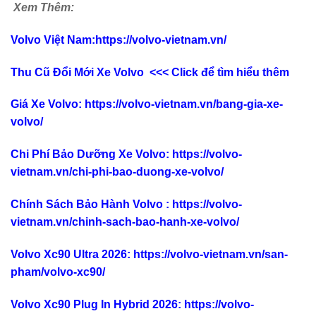
Xem Thêm:
Volvo Việt Nam
:
https://volvo-vietnam.vn/
Thu Cũ Đổi Mới Xe Volvo <<< Click để tìm hiểu thêm
Giá Xe Volvo
:
https://volvo-vietnam.vn/bang-gia-xe-
volvo/
Chi Phí Bảo Dưỡng Xe Volvo
:
https://volvo-
vietnam.vn/chi-phi-bao-duong-xe-volvo/
Chính Sách Bảo Hành Volvo
:
https://volvo-
vietnam.vn/chinh-sach-bao-hanh-xe-volvo/
Volvo Xc90 Ultra 2026
:
https://volvo-vietnam.vn/san-
pham/volvo-xc90/
Volvo Xc90 Plug In Hybrid 2026
:
https://volvo-