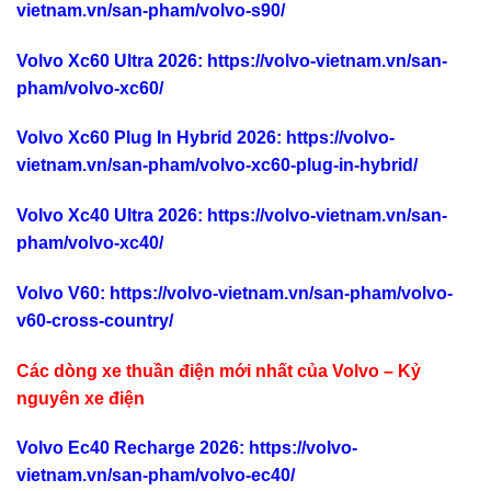
vietnam.vn/san-pham/volvo-s90/
Volvo Xc60 Ultra 2026
:
https://volvo-vietnam.vn/san-
pham/volvo-xc60/
Volvo Xc60 Plug In Hybrid 2026
:
https://volvo-
vietnam.vn/san-pham/volvo-xc60-plug-in-hybrid/
Volvo Xc40 Ultra 2026
:
https://volvo-vietnam.vn/san-
pham/volvo-xc40/
Volvo V60
:
https://volvo-vietnam.vn/san-pham/volvo-
v60-cross-country/
Các dòng xe thuần điện mới nhất của Volvo – Kỷ
nguyên xe điện
Volvo Ec40 Recharge 2026
:
https://volvo-
vietnam.vn/san-pham/volvo-ec40/