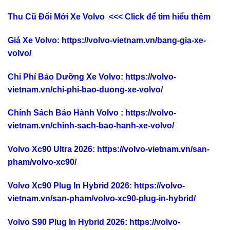
Thu Cũ Đổi Mới Xe Volvo <<< Click để tìm hiểu thêm
Giá Xe Volvo
:
https://volvo-vietnam.vn/bang-gia-xe-
volvo/
Chi Phí Bảo Dưỡng Xe Volvo
:
https://volvo-
vietnam.vn/chi-phi-bao-duong-xe-volvo/
Chính Sách Bảo Hành Volvo
:
https://volvo-
vietnam.vn/chinh-sach-bao-hanh-xe-volvo/
Volvo Xc90 Ultra 2026
:
https://volvo-vietnam.vn/san-
pham/volvo-xc90/
Volvo Xc90 Plug In Hybrid 2026
:
https://volvo-
vietnam.vn/san-pham/volvo-xc90-plug-in-hybrid/
Volvo S90 Plug In Hybrid 2026
:
https://volvo-