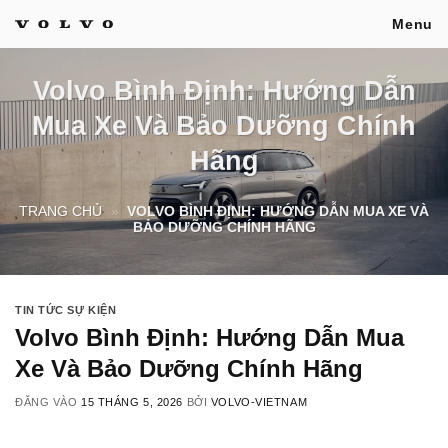
Bỏ
Menu
qua
nội
Volvo Bình Định: Hướng Dẫn
dung
Mua Xe Và Bảo Dưỡng Chính
Hãng
TRANG CHỦ
»
VOLVO BÌNH ĐỊNH: HƯỚNG DẪN MUA XE VÀ
BẢO DƯỠNG CHÍNH HÃNG
TIN TỨC SỰ KIỆN
Volvo Bình Định: Hướng Dẫn Mua
Xe Và Bảo Dưỡng Chính Hãng
ĐĂNG VÀO
15 THÁNG 5, 2026
BỞI
VOLVO-VIETNAM