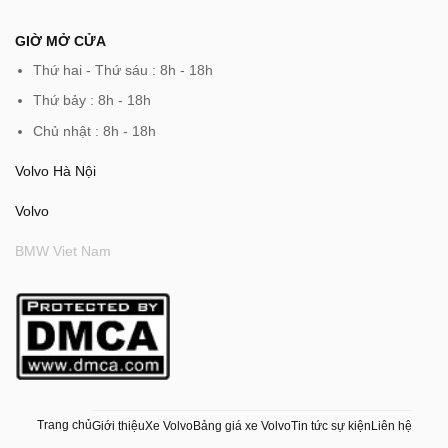
GIỜ MỞ CỬA
Thứ hai - Thứ sáu : 8h - 18h
Thứ bảy : 8h - 18h
Chủ nhật : 8h - 18h
Volvo Hà Nội
Volvo
BMW Viet Nam
Trang chủ
Giới thiệu
Xe Volvo
Bảng giá xe Volvo
Tin tức sự kiện
Liên hệ